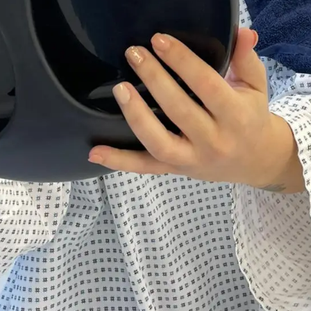
Is een baardtransplantatie pijnlijk? Wat je kunt
verwachten
De drempel van angst voor pijn wegnemen De wens
voor een volle baard
BEKIJK ARTIKEL »
GEEN ONDERDEEL VAN EEN CATEGORIE