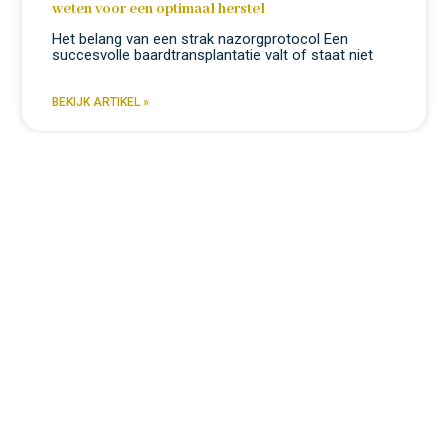
weten voor een optimaal herstel
Het belang van een strak nazorgprotocol Een
succesvolle baardtransplantatie valt of staat niet
BEKIJK ARTIKEL »
GEEN ONDERDEEL VAN EEN CATEGORIE
De beste techniek voor een baardtransplantatie
FUE: De onbetwiste leider in baardreconstructie