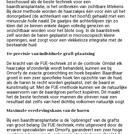
beschouwd als de beste techniek voor een
baardtransplantatie, is het ontbreken van zichtbare littekens.
Bij deze methode worden de haarzakjes één voor één uit het
donorgebied (de achterkant van het hoofd) gehaald met een
minuscule holle naald. De gaatjes die achterblijven zijn zo
klein dat ze binnen enkele dagen volledig genezen en
onzichtbaar worden voor het blote oog. In de baardstreek
zelf worden de haren geplaatst in microscopisch kleine
openingen, wat zorgt voor een vlekkeloze integratie met de
bestaande huid.
De precisie van individuele graft-plaatsing
De kracht van de FUE-techniek zit in de controle. Omdat elk
haarzakje afzonderlijk wordt behandeld, kunnen we bij
Omorfy de exacte groeirichting en hoek bepalen. Baardhaar
groeit in een zeer specifieke hoek ten opzichte van de huid;
als de haren te recht worden geplaatst, ziet de baard er
kunstmatig uit. Met de FUE-methode kunnen we de natuurlijke
waaiervorm van de baardgroei perfect kopiëren. Dit maakt
het de beste techniek voor mannen die streven naar een
resultaat dat zelfs van heel dichtbij volkomen natuurlijk oogt.
Maximale overlevingskans van de haren
Bij een baardtransplantatie is de ‘opbrengst’ van de grafts
van groot belang. De FUE-techniek, mits uitgevoerd door de
ervaren specialisten van Omorfy, garandeert een zeer hoge