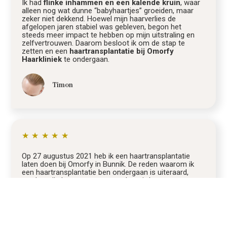
Ik had
flinke inhammen en een kalende kruin
, waar
alleen nog wat dunne “babyhaartjes” groeiden, maar
zeker niet dekkend. Hoewel mijn haarverlies de
afgelopen jaren stabiel was gebleven, begon het
steeds meer impact te hebben op mijn uitstraling en
zelfvertrouwen. Daarom besloot ik om de stap te
zetten en een
haartransplantatie bij Omorfy
Haarkliniek
te ondergaan.
Timon
★
★
★
★
★
Op 27 augustus 2021 heb ik een haartransplantatie
laten doen bij Omorfy in Bunnik. De reden waarom ik
een haartransplantatie ben ondergaan is uiteraard,
omdat mijn haar wat meer aan het uitdunnen was, met
name de inhammen en iets bij mijn kruin.
Bart