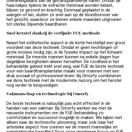
overlevingskans van de getransplanteerde haren. Omdat de
haarzakjes tijdens de extractie minimaal worden belast,
blijven ze gezond en krachtig. Eenmaal geplaatst in de
wangen of kin, sluiten ze snel aan op de bloedtoevoer van
het gezicht, waardoor ze binnen enkele maanden uitgroeien
tot sterke, blijvende baardharen.
Snel herstel dankzij de verfijnde FUE-methode
Naast het esthetische aspect is de korte hersteltijd een groot
voordeel van deze techniek. Omdat er geen hechtingen of
grote incisies nodig zijn, is de fysieke impact op het lichaam
minimaal. De meeste mannen kunnen na enkele dagen hun
dagelijkse bezigheden alweer hervatten. De roodheid in het
behandelde gebied trekt snel weg, wat FUE de beste techniek
voor een baardtransplantatie maakt voor mannen met een
druk sociaal of professioneel leven. Bij Omorfy combineren
we deze techniek met de modernste nazorg om het herstel
nog verder te bespoedigen.
Vakmanschap en technologie bij Omorfy
De beste techniek is natuurlijk pas echt effectief in de
handen van een vakman. Bij Omorfy werken we met de
nieuwste instrumenten om de FUE-behandeling zo
comfortabel en succesvol mogelijk te maken. We kijken niet
alleen naar de technische uitvoering, maar ook naar het
artistieke aspect: hoe creëren we de meest mannelijke en
symmetrische baardlijn? Door onze jarenlange focus op FUE