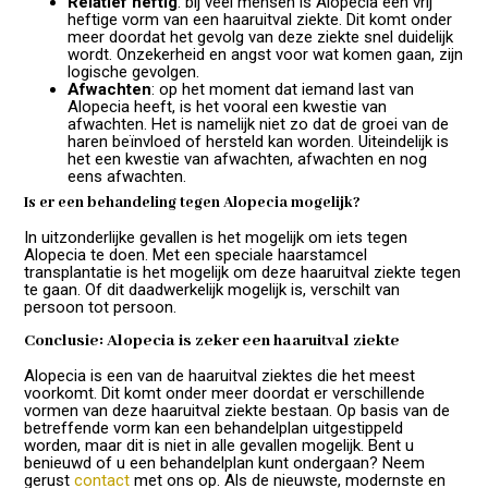
Relatief heftig
: bij veel mensen is Alopecia een vrij
heftige vorm van een haaruitval ziekte. Dit komt onder
meer doordat het gevolg van deze ziekte snel duidelijk
wordt. Onzekerheid en angst voor wat komen gaan, zijn
logische gevolgen.
Afwachten
: op het moment dat iemand last van
Alopecia heeft, is het vooral een kwestie van
afwachten. Het is namelijk niet zo dat de groei van de
haren beïnvloed of hersteld kan worden. Uiteindelijk is
het een kwestie van afwachten, afwachten en nog
eens afwachten.
Is er een behandeling tegen Alopecia mogelijk?
In uitzonderlijke gevallen is het mogelijk om iets tegen
Alopecia te doen. Met een speciale haarstamcel
transplantatie is het mogelijk om deze haaruitval ziekte tegen
te gaan. Of dit daadwerkelijk mogelijk is, verschilt van
persoon tot persoon.
Conclusie: Alopecia is zeker een haaruitval ziekte
Alopecia is een van de haaruitval ziektes die het meest
voorkomt. Dit komt onder meer doordat er verschillende
vormen van deze haaruitval ziekte bestaan. Op basis van de
betreffende vorm kan een behandelplan uitgestippeld
worden, maar dit is niet in alle gevallen mogelijk. Bent u
benieuwd of u een behandelplan kunt ondergaan? Neem
gerust
contact
met ons op. Als de nieuwste, modernste en