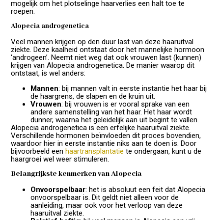
mogelijk om het plotselinge haarverlies een halt toe te
roepen.
Alopecia androgenetica
Veel mannen krijgen op den duur last van deze haaruitval
ziekte. Deze kaalheid ontstaat door het mannelijke hormoon
‘androgeen’. Neemt niet weg dat ook vrouwen last (kunnen)
krijgen van Alopecia androgenetica. De manier waarop dit
ontstaat, is wel anders:
Mannen
: bij mannen valt in eerste instantie het haar bij
de haargrens, de slapen en de kruin uit.
Vrouwen
: bij vrouwen is er vooral sprake van een
andere samenstelling van het haar. Het haar wordt
dunner, waarna het geleidelijk aan uit begint te vallen.
Alopecia androgenetica is een erfelijke haaruitval ziekte.
Verschillende hormonen beïnvloeden dit proces bovendien,
waardoor hier in eerste instantie niks aan te doen is. Door
bijvoorbeeld een
haartransplantatie
te ondergaan, kunt u de
haargroei wel weer stimuleren.
Belangrijkste kenmerken van Alopecia
Onvoorspelbaar
: het is absoluut een feit dat Alopecia
onvoorspelbaar is. Dit geldt niet alleen voor de
aanleiding, maar ook voor het verloop van deze
haaruitval ziekte.