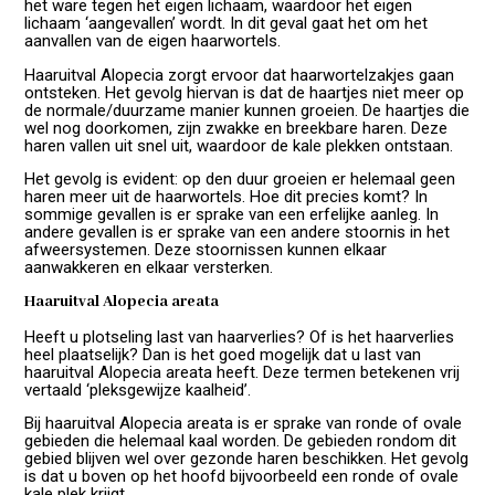
het ware tegen het eigen lichaam, waardoor het eigen
lichaam ‘aangevallen’ wordt. In dit geval gaat het om het
aanvallen van de eigen haarwortels.
Haaruitval Alopecia zorgt ervoor dat haarwortelzakjes gaan
ontsteken. Het gevolg hiervan is dat de haartjes niet meer op
de normale/duurzame manier kunnen groeien. De haartjes die
wel nog doorkomen, zijn zwakke en breekbare haren. Deze
haren vallen uit snel uit, waardoor de kale plekken ontstaan.
Het gevolg is evident: op den duur groeien er helemaal geen
haren meer uit de haarwortels. Hoe dit precies komt? In
sommige gevallen is er sprake van een erfelijke aanleg. In
andere gevallen is er sprake van een andere stoornis in het
afweersystemen. Deze stoornissen kunnen elkaar
aanwakkeren en elkaar versterken.
Haaruitval Alopecia areata
Heeft u plotseling last van haarverlies? Of is het haarverlies
heel plaatselijk? Dan is het goed mogelijk dat u last van
haaruitval Alopecia areata heeft. Deze termen betekenen vrij
vertaald ‘pleksgewijze kaalheid’.
Bij haaruitval Alopecia areata is er sprake van ronde of ovale
gebieden die helemaal kaal worden. De gebieden rondom dit
gebied blijven wel over gezonde haren beschikken. Het gevolg
is dat u boven op het hoofd bijvoorbeeld een ronde of ovale
kale plek krijgt.