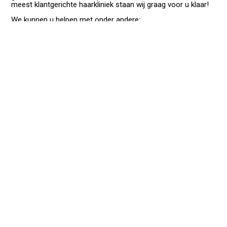
meest klantgerichte haarkliniek staan wij graag voor u klaar!
We kunnen u helpen met onder andere:
haartransplantatie inhammen
haartransplantatie kruin
wenkbrauwtransplantatie
snor- en baardtransplantatie
haartransplantatie mannen
haartransplantatie krullen
haartransplantatie kroeshaar
★
★
★
★
★
Ik had
flinke inhammen en een kalende kruin
, waar
alleen nog wat dunne “babyhaartjes” groeiden, maar
zeker niet dekkend. Hoewel mijn haarverlies de
afgelopen jaren stabiel was gebleven, begon het
steeds meer impact te hebben op mijn uitstraling en
zelfvertrouwen. Daarom besloot ik om de stap te
zetten en een
haartransplantatie bij Omorfy
Haarkliniek
te ondergaan.
Timon