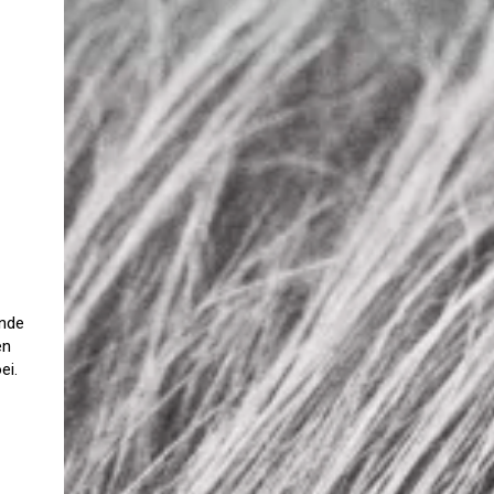
ende
en
ei.