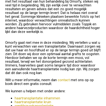
met het resultaat van hun behandeling bij Omorfy, steken wij
veel tijd in begeleiding. Wij zijn eerlijk over te verwachten
resultaten en geven advies dat een zo goed mogelijk
resultaat op de lange termijn levert. Dat is helaas niet overal
het geval. Sommige klinieken plaatsen bewerkte foto’s op het
internet, waardoor verwachtingen onrealistisch kunnen
worden. Zij gebruiken hiervoor vulmiddelen zoals Toppik en
andere haarvezelproducten waardoor de haardichtheid hoger
lijkt dan deze werkelijk is.
Omorfy gaat niet mee in deze misleiding. Wij vertellen u wat u
kunt verwachten van een transplantatie. Daarnaast zorgen wij
dat uw haar en hoofdhuid er op de lange termijn goed uit blijft
zien. Dit doen wij door een optimaal aantal grafts te oogsten.
Hierdoor behalen we op de korte termijn een mooi, vol
resultaat, terwijl we het donorgebied gezond achterlaten.
Immers, haarverlies gaat soms langere tijd door waardoor
een aanvullende haartransplantatie nodig kan zijn. Wij zorgen
dat dit dan ook nog kan.
Wilt u meer informatie, neem dan
contact
met ons op op
boek direct een gratis consult.
We kunnen u helpen met onder andere:
haartransplantatie inhammen
haartransplantatie kruin
wenkbrauwtransplantatie