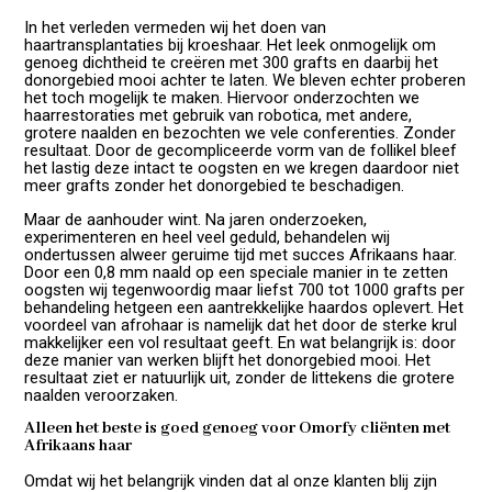
In het verleden vermeden wij het doen van
haartransplantaties bij kroeshaar. Het leek onmogelijk om
genoeg dichtheid te creëren met 300 grafts en daarbij het
donorgebied mooi achter te laten. We bleven echter proberen
het toch mogelijk te maken. Hiervoor onderzochten we
haarrestoraties met gebruik van robotica, met andere,
grotere naalden en bezochten we vele conferenties. Zonder
resultaat. Door de gecompliceerde vorm van de follikel bleef
het lastig deze intact te oogsten en we kregen daardoor niet
meer grafts zonder het donorgebied te beschadigen.
Maar de aanhouder wint. Na jaren onderzoeken,
experimenteren en heel veel geduld, behandelen wij
ondertussen alweer geruime tijd met succes Afrikaans haar.
Door een 0,8 mm naald op een speciale manier in te zetten
oogsten wij tegenwoordig maar liefst 700 tot 1000 grafts per
behandeling hetgeen een aantrekkelijke haardos oplevert. Het
voordeel van afrohaar is namelijk dat het door de sterke krul
makkelijker een vol resultaat geeft. En wat belangrijk is: door
deze manier van werken blijft het donorgebied mooi. Het
resultaat ziet er natuurlijk uit, zonder de littekens die grotere
naalden veroorzaken.
Alleen het beste is goed genoeg voor Omorfy cliënten met
Afrikaans haar
Omdat wij het belangrijk vinden dat al onze klanten blij zijn