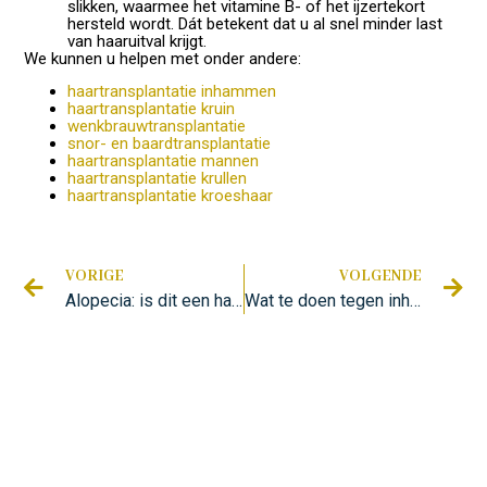
slikken, waarmee het vitamine B- of het ijzertekort
hersteld wordt. Dát betekent dat u al snel minder last
van haaruitval krijgt.
We kunnen u helpen met onder andere:
haartransplantatie inhammen
haartransplantatie kruin
wenkbrauwtransplantatie
snor- en baardtransplantatie
haartransplantatie mannen
haartransplantatie krullen
haartransplantatie kroeshaar
VORIGE
VOLGENDE
Alopecia: is dit een haarziekte of niet?
Wat te doen tegen inhammen?