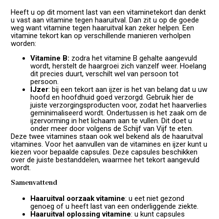
Heeft u op dit moment last van een vitaminetekort dan denkt
u vast aan vitamine tegen haaruitval. Dan zit u op de goede
weg want vitamine tegen haaruitval kan zeker helpen. Een
vitamine tekort kan op verschillende manieren verholpen
worden:
Vitamine B:
zodra het vitamine B gehalte aangevuld
wordt, herstelt de haargroei zich vanzelf weer. Hoelang
dit precies duurt, verschilt wel van persoon tot
persoon.
IJzer
: bij een tekort aan ijzer is het van belang dat u uw
hoofd en hoofdhuid goed verzorgd. Gebruik hier de
juiste verzorgingsproducten voor, zodat het haarverlies
geminimaliseerd wordt. Ondertussen is het zaak om de
ijzervorming in het lichaam aan te vullen. Dit doet u
onder meer door volgens de Schijf van Vijf te eten.
Deze twee vitamines staan ook wel bekend als de haaruitval
vitamines. Voor het aanvullen van de vitamines en ijzer kunt u
kiezen voor bepaalde capsules. Deze capsules beschikken
over de juiste bestanddelen, waarmee het tekort aangevuld
wordt.
Samenvattend
Haaruitval oorzaak
vitamine
: u eet niet gezond
genoeg of u heeft last van een onderliggende ziekte.
Haaruitval oplossing vitamine
: u kunt capsules