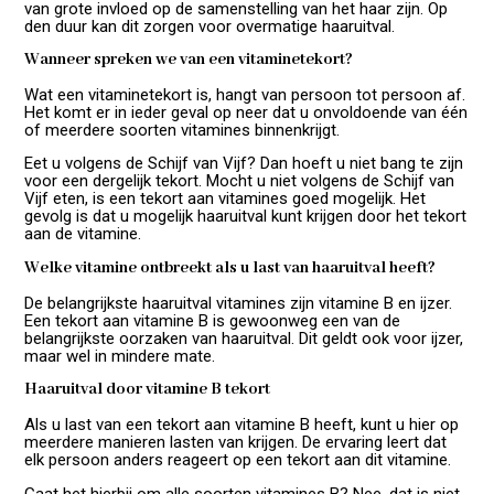
van grote invloed op de samenstelling van het haar zijn. Op
den duur kan dit zorgen voor overmatige haaruitval.
Wanneer spreken we van een vitaminetekort?
Wat een vitaminetekort is, hangt van persoon tot persoon af.
Het komt er in ieder geval op neer dat u onvoldoende van één
of meerdere soorten vitamines binnenkrijgt.
Eet u volgens de Schijf van Vijf? Dan hoeft u niet bang te zijn
voor een dergelijk tekort. Mocht u niet volgens de Schijf van
Vijf eten, is een tekort aan vitamines goed mogelijk. Het
gevolg is dat u mogelijk haaruitval kunt krijgen door het tekort
aan de vitamine.
Welke vitamine ontbreekt als u last van haaruitval heeft?
De belangrijkste haaruitval vitamines zijn vitamine B en ijzer.
Een tekort aan vitamine B is gewoonweg een van de
belangrijkste oorzaken van haaruitval. Dit geldt ook voor ijzer,
maar wel in mindere mate.
Haaruitval door vitamine B tekort
Als u last van een tekort aan vitamine B heeft, kunt u hier op
meerdere manieren lasten van krijgen. De ervaring leert dat
elk persoon anders reageert op een tekort aan dit vitamine.
Gaat het hierbij om alle soorten vitamines B? Nee, dat is niet