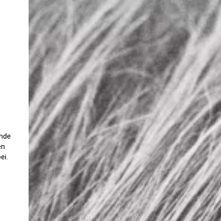
ende
en
ei.