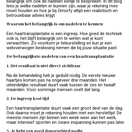
belangrijk om ook de nadelen eerlijk te bespreken. In dit blog
lees je welke nadelen er kunnen zijn, waar je rekening mee
moet houden en hoe je bij Omorfy altijd een realistisch en
betrouwbaar advies krijgt.
Waarom het belangrijk is om nadelen te kennen
Een haartransplantatie is een ingreep. Hoe goed de techniek
ook is, het blijft belangrijk om te weten wat je kunt
verwachten. Zo voorkom je teleurstelling en kun je een
weloverwogen beslissing nemen die bij jouw situatie past.
De belangrijkste nadelen van een haartransplantatie
1. Het resultaat is niet direct zichtbaar
Na de behandeling heb je geduld nodig. De eerste nieuwe
haartjes komen pas na ongeveer drie maanden. Het
uiteindelijke resultaat duurt vaak tussen de zes en twaalf
maanden. Voor sommige mensen voelt dat lang.
2. De ingreep kost tijd
Een haartransplantatie duurt vaak een groot deel van de dag.
Ook daarna moet je rekening houden met een hersteltijd. De
meeste mensen zijn binnen een week weer aan het werk,
maar intensief sporten en zware inspanning kunnen pas later.
3. Je hebt een goed donorgebied nodig