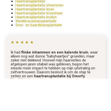
Haartransplantatie
Haartransplantatie inhammen
Haartransplantatie kruin
Haartransplantatie kroeshaar
Haartransplantatie krullen
Wenkbrauwtransplantatie
Snor- en baardtransplantatie
★
★
★
★
★
Ik had
flinke inhammen en een kalende kruin
, waar
alleen nog wat dunne “babyhaartjes” groeiden, maar
zeker niet dekkend. Hoewel mijn haarverlies de
afgelopen jaren stabiel was gebleven, begon het
steeds meer impact te hebben op mijn uitstraling en
zelfvertrouwen. Daarom besloot ik om de stap te
zetten en een
haartransplantatie bij Omorfy
Haarkliniek
te ondergaan.
Timon