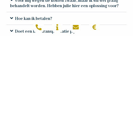
Voor mij wegen de kosten zwaar, maar ik wil wel graag
behandelt worden. Hebben julie hier een oplossing voor?
Hoe kan ik betalen?
Doet een haartransplantatie pijn?
Contact opnemen
Wij bellen of mailen je zo spoedig mogelijk terug voor een
vrijblijvende kennismaking.