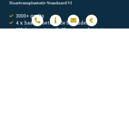
Haartransplantatie Standaard VI
3000+ grafts
4 x haarverbeterende behandeling
10% korting tweede Haartransplantatie
Tweede behandeling noodzakelijk
Vanaf € 6600