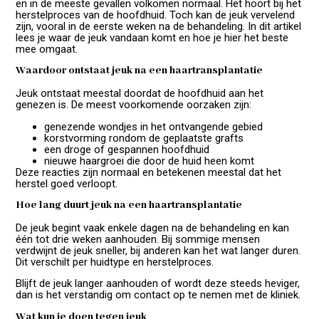
en in de meeste gevallen volkomen normaal. Het hoort bij het
herstelproces van de hoofdhuid. Toch kan de jeuk vervelend
zijn, vooral in de eerste weken na de behandeling. In dit artikel
lees je waar de jeuk vandaan komt en hoe je hier het beste
mee omgaat.
Waardoor ontstaat jeuk na een haartransplantatie
Jeuk ontstaat meestal doordat de hoofdhuid aan het
genezen is. De meest voorkomende oorzaken zijn:
genezende wondjes in het ontvangende gebied
korstvorming rondom de geplaatste grafts
een droge of gespannen hoofdhuid
nieuwe haargroei die door de huid heen komt
Deze reacties zijn normaal en betekenen meestal dat het
herstel goed verloopt.
Hoe lang duurt jeuk na een haartransplantatie
De jeuk begint vaak enkele dagen na de behandeling en kan
één tot drie weken aanhouden. Bij sommige mensen
verdwijnt de jeuk sneller, bij anderen kan het wat langer duren.
Dit verschilt per huidtype en herstelproces.
Blijft de jeuk langer aanhouden of wordt deze steeds heviger,
dan is het verstandig om contact op te nemen met de kliniek.
Wat kun je doen tegen jeuk