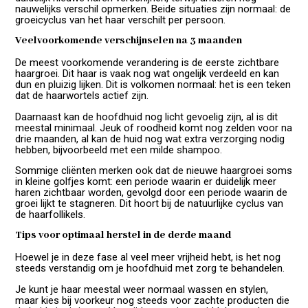
nauwelijks verschil opmerken. Beide situaties zijn normaal: de
groeicyclus van het haar verschilt per persoon.
Veelvoorkomende verschijnselen na 3 maanden
De meest voorkomende verandering is de eerste zichtbare
haargroei. Dit haar is vaak nog wat ongelijk verdeeld en kan
dun en pluizig lijken. Dit is volkomen normaal: het is een teken
dat de haarwortels actief zijn.
Daarnaast kan de hoofdhuid nog licht gevoelig zijn, al is dit
meestal minimaal. Jeuk of roodheid komt nog zelden voor na
drie maanden, al kan de huid nog wat extra verzorging nodig
hebben, bijvoorbeeld met een milde shampoo.
Sommige cliënten merken ook dat de nieuwe haargroei soms
in kleine golfjes komt: een periode waarin er duidelijk meer
haren zichtbaar worden, gevolgd door een periode waarin de
groei lijkt te stagneren. Dit hoort bij de natuurlijke cyclus van
de haarfollikels.
Tips voor optimaal herstel in de derde maand
Hoewel je in deze fase al veel meer vrijheid hebt, is het nog
steeds verstandig om je hoofdhuid met zorg te behandelen.
Je kunt je haar meestal weer normaal wassen en stylen,
maar kies bij voorkeur nog steeds voor zachte producten die