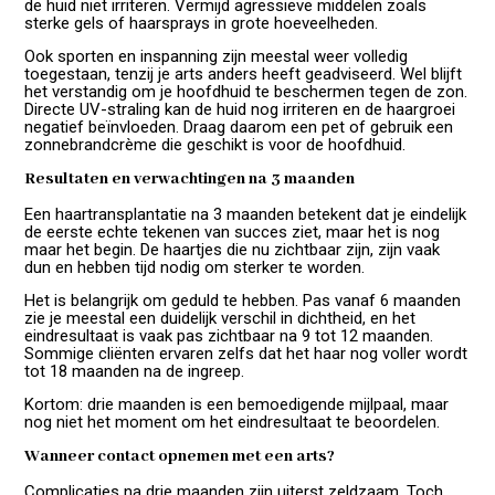
de huid niet irriteren. Vermijd agressieve middelen zoals
sterke gels of haarsprays in grote hoeveelheden.
Ook sporten en inspanning zijn meestal weer volledig
toegestaan, tenzij je arts anders heeft geadviseerd. Wel blijft
het verstandig om je hoofdhuid te beschermen tegen de zon.
Directe UV-straling kan de huid nog irriteren en de haargroei
negatief beïnvloeden. Draag daarom een pet of gebruik een
zonnebrandcrème die geschikt is voor de hoofdhuid.
Resultaten en verwachtingen na 3 maanden
Een haartransplantatie na 3 maanden betekent dat je eindelijk
de eerste echte tekenen van succes ziet, maar het is nog
maar het begin. De haartjes die nu zichtbaar zijn, zijn vaak
dun en hebben tijd nodig om sterker te worden.
Het is belangrijk om geduld te hebben. Pas vanaf 6 maanden
zie je meestal een duidelijk verschil in dichtheid, en het
eindresultaat is vaak pas zichtbaar na 9 tot 12 maanden.
Sommige cliënten ervaren zelfs dat het haar nog voller wordt
tot 18 maanden na de ingreep.
Kortom: drie maanden is een bemoedigende mijlpaal, maar
nog niet het moment om het eindresultaat te beoordelen.
Wanneer contact opnemen met een arts?
Complicaties na drie maanden zijn uiterst zeldzaam. Toch