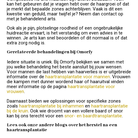
kan het gebeuren dat je vragen hebt over de haargroei of dat
je merkt dat bepaalde zones achterblijven. Vaak is dit een
kwestie van geduld, maar twijfel je? Neem dan contact op
met je behandelend arts.
Ook als je pijn, plotselinge roodheid of een ongebruikelijke
huidreactie ervaart, is het verstandig om even advies in te
winnen. Je arts kan snel beoordelen of dit normaal is of dat
extra zorg nodig is.
Gerelateerde behandelingen bij Omorfy
Iedere situatie is uniek. Bij Omorfy bekijken we samen met
jou welke behandeling het beste aansluit bij jouw wensen.
Voor mannen die last hebben van haarverlies is er uitgebreide
informatie over de
haartransplantatie voor mannen
. Vrouwen
die kampen met dunner wordend haar of haaruitval vinden
meer informatie op de pagina
haartransplantatie voor
vrouwen
.
Daarnaast bieden we oplossingen voor specifieke zones
zoals
haartransplantatie bij inhammen
en
haartransplantatie
bij de kruin
. Ook wie droomt van een vollere baard of snor
kan bij ons terecht voor een
snor- en baardtransplantatie
.
Lees ook onze andere blogs over het herstel na een
haartransplantatie