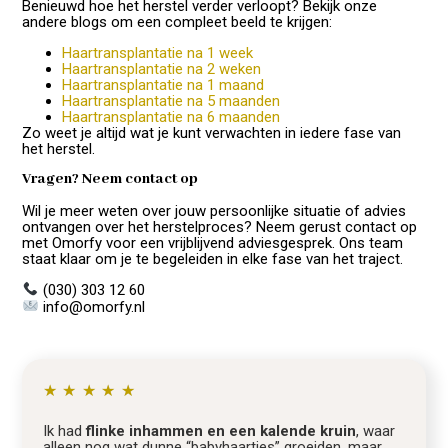
Benieuwd hoe het herstel verder verloopt? Bekijk onze
andere blogs om een compleet beeld te krijgen:
Haartransplantatie na 1 week
Haartransplantatie na 2 weken
Haartransplantatie na 1 maand
Haartransplantatie na 5 maanden
Haartransplantatie na 6 maanden
Zo weet je altijd wat je kunt verwachten in iedere fase van
het herstel.
Vragen? Neem contact op
Wil je meer weten over jouw persoonlijke situatie of advies
ontvangen over het herstelproces? Neem gerust contact op
met Omorfy voor een vrijblijvend adviesgesprek. Ons team
staat klaar om je te begeleiden in elke fase van het traject.
(030) 303 12 60
info@omorfy.nl
★
★
★
★
★
Ik had
flinke inhammen en een kalende kruin
, waar
alleen nog wat dunne “babyhaartjes” groeiden, maar