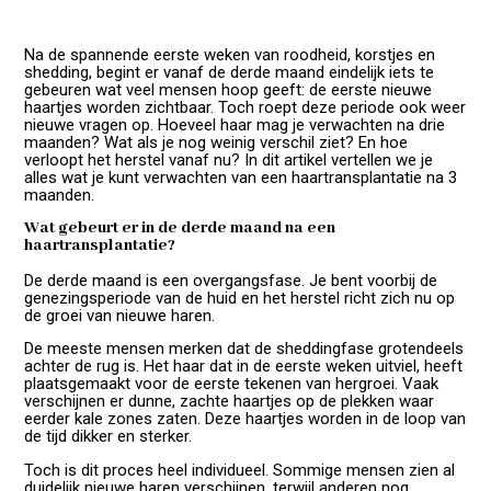
Na de spannende eerste weken van roodheid, korstjes en
shedding, begint er vanaf de derde maand eindelijk iets te
gebeuren wat veel mensen hoop geeft: de eerste nieuwe
haartjes worden zichtbaar. Toch roept deze periode ook weer
nieuwe vragen op. Hoeveel haar mag je verwachten na drie
maanden? Wat als je nog weinig verschil ziet? En hoe
verloopt het herstel vanaf nu? In dit artikel vertellen we je
alles wat je kunt verwachten van een haartransplantatie na 3
maanden.
Wat gebeurt er in de derde maand na een
haartransplantatie?
De derde maand is een overgangsfase. Je bent voorbij de
genezingsperiode van de huid en het herstel richt zich nu op
de groei van nieuwe haren.
De meeste mensen merken dat de sheddingfase grotendeels
achter de rug is. Het haar dat in de eerste weken uitviel, heeft
plaatsgemaakt voor de eerste tekenen van hergroei. Vaak
verschijnen er dunne, zachte haartjes op de plekken waar
eerder kale zones zaten. Deze haartjes worden in de loop van
de tijd dikker en sterker.
Toch is dit proces heel individueel. Sommige mensen zien al
duidelijk nieuwe haren verschijnen, terwijl anderen nog