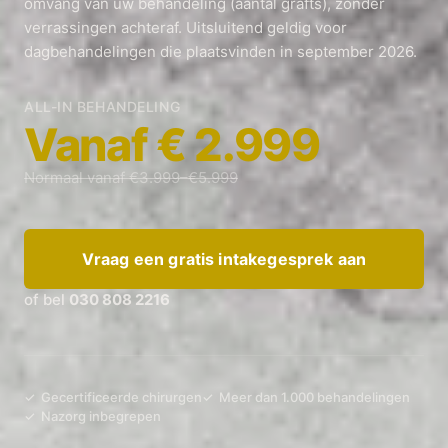
omvang van uw behandeling (aantal grafts), zonder
verrassingen achteraf. Uitsluitend geldig voor
dagbehandelingen die plaatsvinden in september 2026.
ALL-IN BEHANDELING
Vanaf € 2.999
Normaal vanaf €3.999–€5.999
Vraag een gratis intakegesprek aan
of bel
030 808 2216
✓ Gecertificeerde chirurgen
✓ Meer dan 1.000 behandelingen
✓ Nazorg inbegrepen