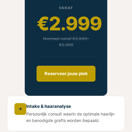
VANAF
€2.999
Normaal vanaf €3.999–
€5.999
Reserveer jouw plek
Intake & haaranalyse
✦
Persoonlijk consult waarin de optimale haarlijn
en benodigde grafts worden bepaald.