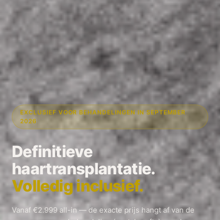
EXCLUSIEF VOOR BEHANDELINGEN IN SEPTEMBER
2026
Definitieve
haartransplantatie.
Volledig inclusief.
Vanaf €2.999 all-in — de exacte prijs hangt af van de